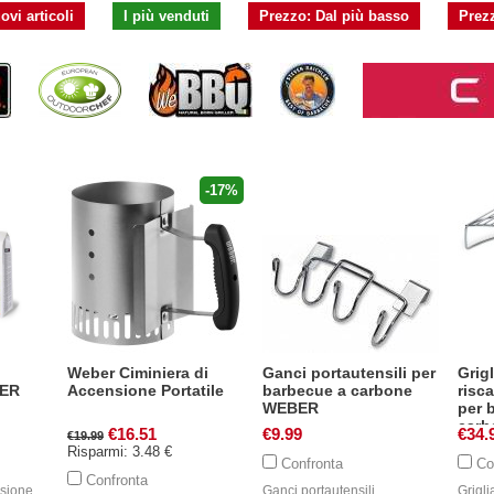
ovi articoli
I più venduti
Prezzo: Dal più basso
Prezz
-17%
Weber Ciminiera di
Ganci portautensili per
Grigl
BER
Accensione Portatile
barbecue a carbone
risc
WEBER
per 
carb
€16.51
€9.99
€34.
€19.99
Risparmi: 3.48 €
Confronta
Co
Confronta
nsione
Ganci portautensili
Grigli