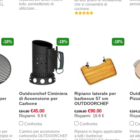
ri
ad alto grado di refrattarietà,
tolto, permettendo di
pensie
DEL
che vi consentirà di
utilizzare...
cucinare...
-18%
-18%
-18%
Outdoorchef Ciminiera
Ripiano laterale per
Outd
per
di Accensione per
barbecue 57 cm
Pizz
Carbone
OUTDOORCHEF
€45.00
€90.00
€54.90
€109.80
€104.
Risparmi: 9.9 €
Risparmi: 19.8 €
Rispa
Confronta
Confronta
Co
e per
Camino per accensione
Ripiano in legno applicabile
Pietra
riglie in
carbonella OUTDOORCHEF.
a tutti i barbecue
ad alt