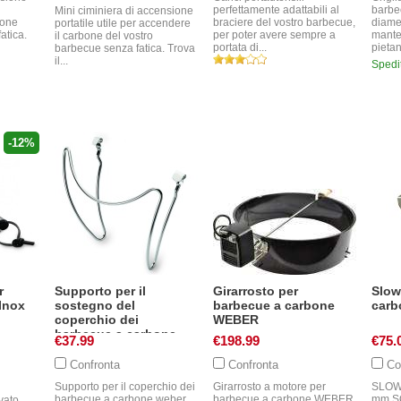
perfettamente adattabili al
barbe
Mini ciminiera di accensione
bone
braciere del vostro barbecue,
diame
portatile utile per accendere
atica.
per poter avere sempre a
mante
il carbone del vostro
portata di...
pietan
barbecue senza fatica. Trova
il...
Spedi
-12%
r
Supporto per il
Girarrosto per
Slow
Inox
sostegno del
barbecue a carbone
carb
coperchio dei
WEBER
barbecue a carbone
€37.99
€198.99
€75.
WEBER
Confronta
Confronta
Co
Supporto per il coperchio dei
Girarrosto a motore per
SLOWE
barbecue a carbone weber,
barbecue a carbone WEBER
mm SO
ovato