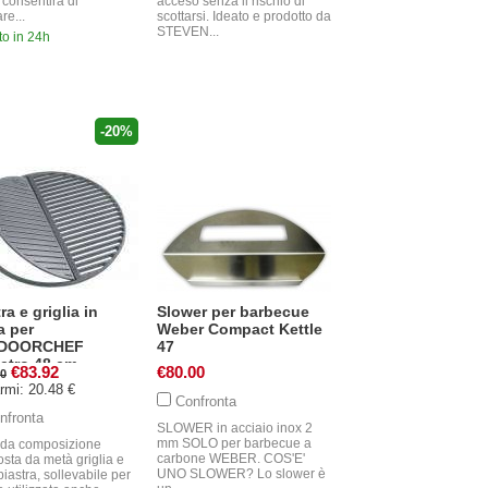
 consentirà di
acceso senza il rischio di
re...
scottarsi. Ideato e prodotto da
STEVEN...
to in 24h
-20%
ra e griglia in
Slower per barbecue
a per
Weber Compact Kettle
DOORCHEF
47
etro 48 cm
€83.92
€80.00
40
rmi: 20.48 €
Confronta
nfronta
SLOWER in acciaio inox 2
mm SOLO per barbecue a
da composizione
carbone WEBER. COS'E'
sta da metà griglia e
UNO SLOWER? Lo slower è
iastra, sollevabile per