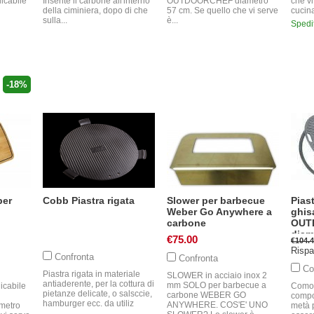
licabile
Inserite il carbone all'interno
OUTDOORCHEF diametro
che vi
della ciminiera, dopo di che
57 cm. Se quello che vi serve
cucina
sulla...
è...
Spedi
-18%
per
Cobb Piastra rigata
Slower per barbecue
Piast
Weber Go Anywhere a
ghis
carbone
OUT
diam
€75.00
€104.
Rispa
Confronta
Confronta
Co
Piastra rigata in materiale
SLOWER in acciaio inox 2
antiaderente, per la cottura di
mm SOLO per barbecue a
icabile
Como
pietanze delicate, o salsccie,
carbone WEBER GO
compo
hamburger ecc. da utiliz
ANYWHERE. COS'E' UNO
etro
metà p