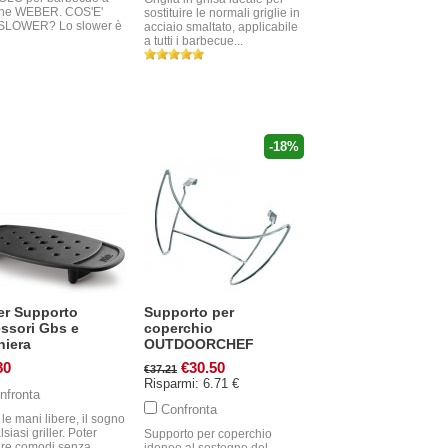
ne WEBER. COS'E'
sostituire le normali griglie in
SLOWER? Lo slower è
acciaio smaltato, applicabile
a tutti i barbecue...
-18%
r Supporto
Supporto per
ssori Gbs e
coperchio
niera
OUTDOORCHEF
80
€30.50
€37.21
Risparmi: 6.71 €
nfronta
Confronta
le mani libere, il sogno
lsiasi griller. Poter
Supporto per coperchio
are comodi senza