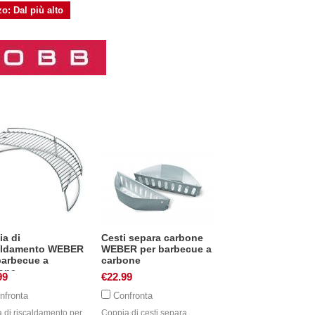
o: Dal più alto
ia di
Cesti separa carbone
aldamento WEBER
WEBER per barbecue a
barbecue a
carbone
one
99
€22.99
nfronta
Confronta
a di riscaldamento per
Coppia di cesti separa