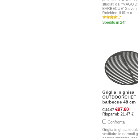
della linea di accesso
studiati dal "MAGO 
BARBECUE" Steven
Raichlen. Il lifter a...
Spedito in 24h
Griglia in ghisa
OUTDOORCHEF 
barbecue 48 cm
€97.60
€119.07
Risparmi: 21.47 €
Confronta
Griglia in ghisa ideal
sostituire le normali g