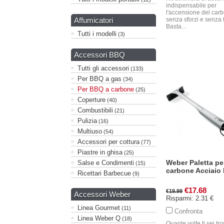
indispensabile per
l'accensione del car
Affumicatori
senza sforzi e senza f
Basta...
Tutti i modelli
(3)
Accessori BBQ
Tutti gli accessori
(133)
Per BBQ a gas
(34)
Per BBQ a carbone
(25)
Coperture
(40)
Combustibili
(21)
Pulizia
(16)
Multiuso
(54)
Accessori per cottura
(77)
Piastre in ghisa
(25)
Weber Paletta pe
Salse e Condimenti
(15)
carbone Acciaio 
Ricettari Barbecue
(9)
€17.68
€19.99
Accessori Weber
Risparmi: 2.31 €
Linea Gourmet
(11)
Confronta
Linea Weber Q
(18)
Quante volte ti sei tr