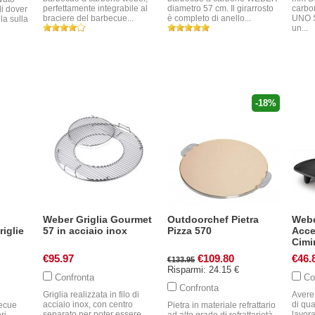
perfettamente integrabile al
diametro 57 cm. Il girarrosto
carbo
di dover
braciere del barbecue...
è completo di anello...
UNO 
la sulla
un...
-18%
Weber Griglia Gourmet
Outdoorchef Pietra
Webe
riglie
57 in acciaio inox
Pizza 570
Acce
Cimi
€95.97
€109.80
€46.
€133.95
Risparmi: 24.15 €
Confronta
Co
Confronta
Griglia realizzata in filo di
Avere 
acciaio inox, con centro
di qua
becue
Pietra in materiale refrattario
separato per poter essere
lavor