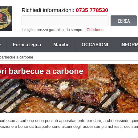
Richiedi informazioni:
0735 778530
Il miglior prezzo garantito, da sempre -
Chi siamo
e
Forni a legna
Marche
OCCASIONI
INFORM
 barbecue a carbone
ri barbecue a carbone
 barbecue a carbone sono pensati appositamente per dare, a chi possiede quest
tezione e borse da trasporto sono alcuni degli accessori più richiesti, decis