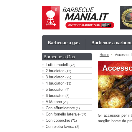
Barbecue a gas
Barbecue a carbon
Home
Accessori
Barbecue a Gas
Tutti i modelli
(73)
Accesso
2 bruciatori
(12)
3 bruciatori
(25)
4 bruciatori
(13)
5 bruciatori
(4)
6 bruciatori
(3)
A Metano
(23)
Con affumicatore
(1)
Con fornello laterale
(37)
Gli accessori per il
Con coperchio
(71)
meglio: borse da pro
Con pietra lavica
(2)