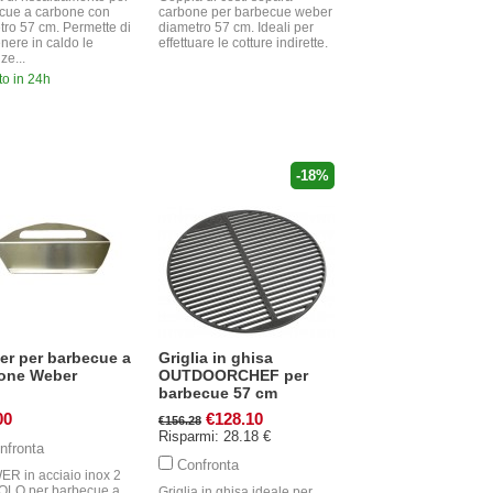
cue a carbone con
carbone per barbecue weber
tro 57 cm. Permette di
diametro 57 cm. Ideali per
nere in caldo le
effettuare le cotture indirette.
ze...
to in 24h
-18%
er per barbecue a
Griglia in ghisa
one Weber
OUTDOORCHEF per
barbecue 57 cm
00
€128.10
€156.28
Risparmi: 28.18 €
nfronta
Confronta
R in acciaio inox 2
LO per barbecue a
Griglia in ghisa ideale per