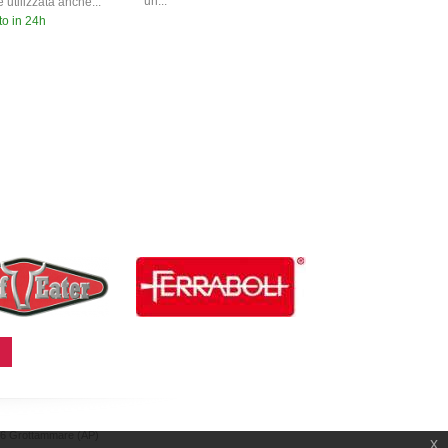
un...
 utilizzata anche...
to in 24h
066 Grottammare (AP)
x