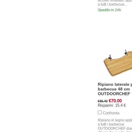
acciaio smaltato, app
a tutti i barbecue...
Spedito in 24h
Ripiano laterale 
barbecue 48 cm
OUTDOORCHEF
€70.00
€85.40
Risparmi: 15.4 €
Confronta
Ripiano in legno appl
a tutti i barbecue
OUTDOORCHEF diam