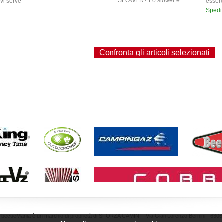
SLOWER? Lo slower è...
vi serve
essere
Spedi
rbecueMania è un marchio di proprietà di SFORZA CAMINI - Via Gian Lorenzo Bernini - 63