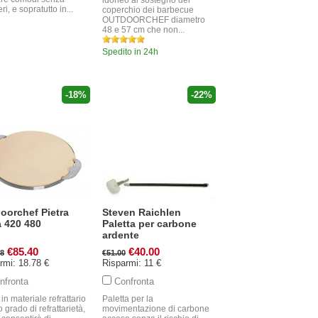
idoneo al sostegno del
ri, e sopratutto in...
coperchio dei barbecue
OUTDOORCHEF diametro
48 e 57 cm che non...
Spedito in 24h
-18%
-22%
oorchef Pietra
Steven Raichlen
a 420 480
Paletta per carbone
ardente
€85.40
€40.00
18
€51.00
rmi: 18.78 €
Risparmi: 11 €
nfronta
Confronta
 in materiale refrattario
Paletta per la
o grado di refrattarietà,
movimentazione di carbone