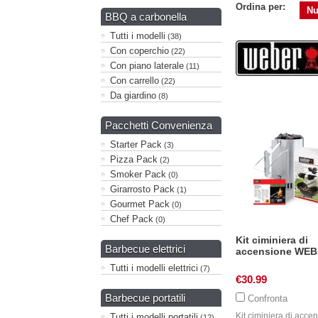
Ordina per:
Nu
BBQ a carbonella
Tutti i modelli
(38)
Con coperchio
(22)
Con piano laterale
(11)
Con carrello
(22)
Da giardino
(8)
Pacchetti Convenienza
Starter Pack
(3)
Pizza Pack
(2)
Smoker Pack
(0)
Girarrosto Pack
(1)
Gourmet Pack
(0)
Chef Pack
(0)
Kit ciminiera di
Barbecue elettrici
accensione WE
Tutti i modelli elettrici
(7)
€30.99
Barbecue portatili
Confronta
Kit ciminiera di acce
Tutti i modelli portatili
(12)