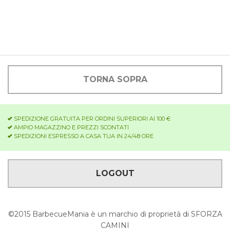
TORNA SOPRA
SPEDIZIONE GRATUITA PER ORDINI SUPERIORI AI 100 €
AMPIO MAGAZZINO E PREZZI SCONTATI
SPEDIZIONI ESPRESSO A CASA TUA IN 24/48 ORE
LOGOUT
©2015 BarbecueMania è un marchio di proprietà di SFORZA
CAMINI