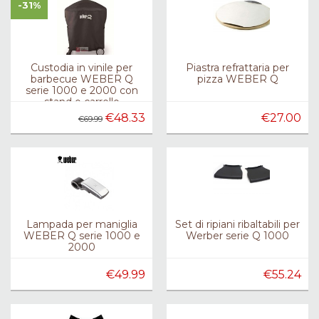
-31%
Custodia in vinile per
Piastra refrattaria per
barbecue WEBER Q
pizza WEBER Q
serie 1000 e 2000 con
stand o carrello
pieghevole
€48.33
€27.00
€69.99
Lampada per maniglia
Set di ripiani ribaltabili per
WEBER Q serie 1000 e
Werber serie Q 1000
2000
€49.99
€55.24