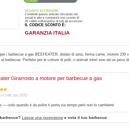
SCONTO ACCESSORI
Condividi questo articolo cliccando nei
social in alto e comparirà uno sconto di
2€ valido sull'acquisto di tutti gli accessori
IL CODICE SCONTO È:
GARANZIA ITALIA
 per i barbecue a gas BEEFEATER, dotato di asta, ferma carne, motore 230 v
al barbecue. Perfetto per le cotture di polli, o animali interi sino ad un peso d
ater Girarrosto a motore per barbecue a gas
o
il
14th Jun 2015
e -----solo quando è da pulire ti porta via tempo però non lo cambierei
 barbecue?
Lascia una recensione
e vota il tuo barbecue