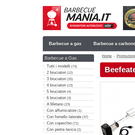
Barbecue a gas
Barbecue a carbon
Home
Promozion
Barbecue a Gas
Tutti i modelli
(73)
Beefeate
2 bruciatori
(12)
3 bruciatori
(25)
4 bruciatori
(13)
5 bruciatori
(4)
6 bruciatori
(3)
A Metano
(23)
Con affumicatore
(1)
Con fornello laterale
(37)
Con coperchio
(71)
Con pietra lavica
(2)