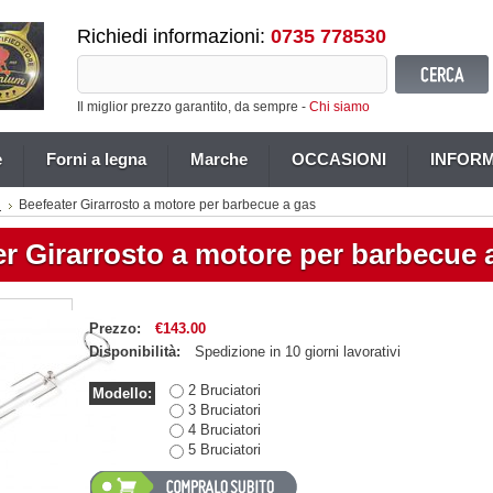
Richiedi informazioni:
0735 778530
Il miglior prezzo garantito, da sempre -
Chi siamo
e
Forni a legna
Marche
OCCASIONI
INFORM
i
Beefeater Girarrosto a motore per barbecue a gas
r Girarrosto a motore per barbecue 
Prezzo:
€143.00
Disponibilità:
Spedizione in 10 giorni lavorativi
2 Bruciatori
Modello:
3 Bruciatori
4 Bruciatori
5 Bruciatori