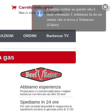
Carrello della spesa
L'ultimo ordine su questo sito è
Non ci sono articoli nel carrello
stato effettuato 1 settimana fa da un
utente che si trova a Tolmezzo
(Udine)
AZIONI
ORDINI
Barbecue TV
a gas
Abbiamo esperienza
Produciamo e commercializziamo i migliori
barbecue sul mercato da oltre 30 anni
Spediamo in 24 ore
Per tutti i prodotti disponibili in magazzino la
spedizione avviene in giornata entro le 17:00