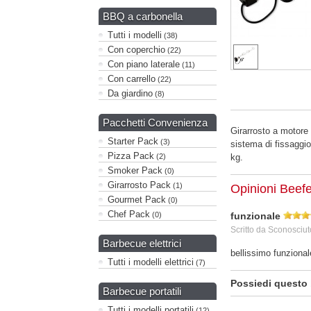
BBQ a carbonella
Tutti i modelli
(38)
Con coperchio
(22)
Con piano laterale
(11)
Con carrello
(22)
Da giardino
(8)
Pacchetti Convenienza
Girarrosto a motore
Starter Pack
(3)
sistema di fissaggio 
Pizza Pack
kg.
(2)
Smoker Pack
(0)
Girarrosto Pack
(1)
Opinioni Beefe
Gourmet Pack
(0)
Chef Pack
funzionale
(0)
Scritto da
Sconosciut
Barbecue elettrici
bellissimo funzional
Tutti i modelli elettrici
(7)
Possiedi questo
Barbecue portatili
Tutti i modelli portatili
(12)