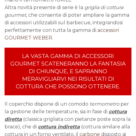
Altra novità presente di serie è la
griglia di cottura
gourmet
, che consente di poter ampliare la gamma
di accessori utilizzabili sul barbecue, integrandosi
perfettamente con tutta la gamma di
accessori
GOURMET WEBER
.
LA VASTA GAMMA DI ACCESSORI
GOURMET SCATENERANNO LA FANTASIA
DI CHIUNQUE, E SAPRANNO
MERAVIGLIARVI NEI RISULTATI DI
COTTURA CHE POSSONO OTTENERE.
Il coperchio dispone di un comodo
termometro
per
la gestione delle temperature, sia in fase di
cottura
diretta
(classica grigliata con pietanze poste sopra la
brace), che di
cottura indiretta
(cottura similare alla
cottura in un forno ventilato, il
carbone
disposto ai