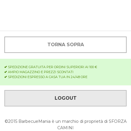
TORNA SOPRA
SPEDIZIONE GRATUITA PER ORDINI SUPERIORI AI 100 €
AMPIO MAGAZZINO E PREZZI SCONTATI
SPEDIZIONI ESPRESSO A CASA TUA IN 24/48 ORE
LOGOUT
©2015 BarbecueMania è un marchio di proprietà di SFORZA
CAMINI