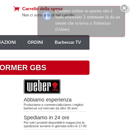
Carrello della spesa
Non ci sono articoli nel carrello
AZIONI
ORDINI
Barbecue TV
RFORMER GBS
Abbiamo esperienza
Produciamo e commercializziamo i migliori
barbecue sul mercato da oltre 30 anni
Spediamo in 24 ore
Per tutti i prodotti disponibili in magazzino la
spedizione avviene in giornata entro le 17:00