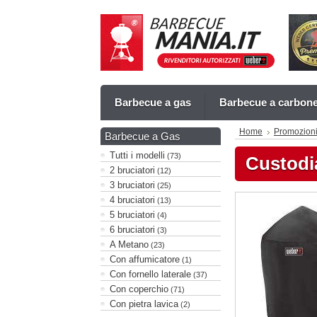
Barbecue a gas
Barbecue a carbon
Home
Promozion
Barbecue a Gas
Tutti i modelli
(73)
Custod
2 bruciatori
(12)
3 bruciatori
(25)
4 bruciatori
(13)
5 bruciatori
(4)
6 bruciatori
(3)
A Metano
(23)
Con affumicatore
(1)
Con fornello laterale
(37)
Con coperchio
(71)
Con pietra lavica
(2)