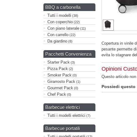
BBQ a carbonella
Tutti i modelli
(38)
Con coperchio
(22)
Con piano laterale
(11)
Con carrello
(22)
Da giardino
(8)
Copertura in vinil
pesante permette di 
Pacchetti Convenienza
evita lo stagnare del
Starter Pack
(3)
Opinioni Cus
Pizza Pack
(2)
Smoker Pack
(0)
Questo articolo no
Girarrosto Pack
(1)
Possiedi questo
Gourmet Pack
(0)
Chef Pack
(0)
Barbecue elettrici
Tutti i modelli elettrici
(7)
Barbecue portatili
Tutti i modelli portatili
(12)