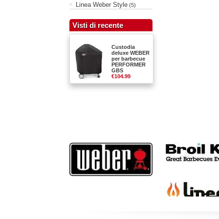
Linea Weber Style
(5)
Visti di recente
Custodia
deluxe WEBER
per barbecue
PERFORMER
GBS
€104.99