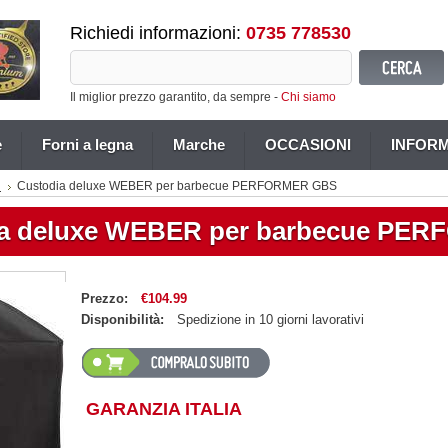
Richiedi informazioni:
0735 778530
Il miglior prezzo garantito, da sempre -
Chi siamo
e
Forni a legna
Marche
OCCASIONI
INFORM
i
Custodia deluxe WEBER per barbecue PERFORMER GBS
ia deluxe WEBER per barbecue PE
Prezzo:
€104.99
Disponibilità:
Spedizione in 10 giorni lavorativi
GARANZIA ITALIA