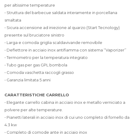
per altissime temperature
• Struttura del barbecue saldata interamente in porcellana
smaltata
• Sicura accensione ad iniezione al quarzo (Start Tecnology)
presente sul bruciatore sinistro
• Larga e comoda griglia scaldavivande removibile
• Deflettore in acciaio inox antifiamma con sistema ‘’Vaporizer’’
• Termometro per la temperatura integrato
• Tubo gas per gas GPL bombola
• Comoda vaschetta raccogli grasso
• Garanzia limitata 5 anni
CARATTERISTICHE CARRELLO
• Elegante carrello cabina in acciaio inox e metallo verniciato a
polvere per alte temperature.
• Pianetti laterali in acciaio inox di cui uno completo di fornello da
4.3 kw
• Completo di comode ante in acciaio inox