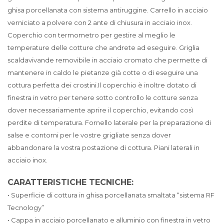
ghisa porcellanata con sistema antiruggine. Carrello in acciaio
verniciato a polvere con 2 ante di chiusura in acciaio inox.
Coperchio con termometro per gestire al meglio le
temperature delle cotture che andrete ad eseguire. Griglia
scaldavivande removibile in acciaio cromato che permette di
mantenere in caldo le pietanze già cotte o di eseguire una
cottura perfetta dei crostini.Il coperchio è inoltre dotato di
finestra in vetro per tenere sotto controllo le cotture senza
dover necessariamente aprire il coperchio, evitando così
perdite di temperatura. Fornello laterale per la preparazione di
salse e contorni per le vostre grigliate senza dover
abbandonare la vostra postazione di cottura. Piani laterali in
acciaio inox.
CARATTERISTICHE TECNICHE:
• Superficie di cottura in ghisa porcellanata smaltata “sistema RF
Tecnology”
• Cappa in acciaio porcellanato e alluminio con finestra in vetro