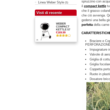
spruzzino con acqu
Linea Weber Style
(5)
il
compact kettle
tu
che il grasso colan
Visti di recente
che ciò avvenga. Que
godersi una bella gi
WEBER
perfetta
della carne 
COMPACT
KETTLE 57
€169.99
CARATTERISTICH
Braciere e C
PERFORAZION
Impugnature in
Valvole di aer
Griglia di cott
Griglia focola
Coppetta porta
Ruote in plast
Dosatore bricc