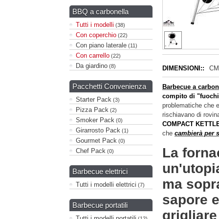
BBQ a carbonella
Tutti i modelli
(38)
Con coperchio
(22)
Con piano laterale
(11)
Con carrello
(22)
Da giardino
(8)
DIMENSIONI::
CM:
Pacchetti Convenienza
Barbecue a carbo
compito di "fuochi
Starter Pack
(3)
problematiche che 
Pizza Pack
(2)
rischiavano di rovin
Smoker Pack
(0)
COMPACT KETTLE
Girarrosto Pack
(1)
che
cambierà per 
Gourmet Pack
(0)
La forna
Chef Pack
(0)
un'utopi
Barbecue elettrici
ma sopra
Tutti i modelli elettrici
(7)
sapore e
Barbecue portatili
grigliare
Tutti i modelli portatili
(12)