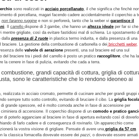
erchio
sono realizzati in
acciaio porcellanato
, il che significa che finchè non
estimento di porcellana, magari facendo cadere accidentalmente il coperchio a t
i
non faranno ruggine
e non si perforerà, tanto che la weber vi
garantisce il
nni
. Il
carrello
dispone di 3 gambe, che hanno un
altezza ideale
per far si che
vi mentre grigliate, così da evitare fastidiosi mal di schiena. Lo spostamento d
o dalla
presenza di 2 ruote
in plastica termo indurita, e dalla presenza di una
 braciere. La gestione della combustione di carbonella o dei
bricchetti weber,
presenza delle
valvole di aerazione
presenti, una sul braciere ed una sul
o del braciere tra i piedi del carrello è posto un pratico
raccoglitore
, che ha la
re la cenere in fase di pulizia, evitando che cada a terra.
combustione, grandi capacità di cottura, griglia di cottur
busta, sono le caratteristiche che lo rendono ideoneo ai
m
, realizzata in acciaio cromato, permette di cucinare anche per grandi gruppi 
endo sempre tutto sotto controllo, evitando di bruciare il cibo. La
griglia focol
io di grande spessore, ed è molto comoda anche in fase di accensione per
 ciminiera di accensione. Il coperchio dispone di un
comodo e pratico ganci
er di poterlo agganciare al braciere in fase di apertura evitando così di doverlo
chiando di farlo cadere e di conseguenza di rovinarlo. Un apparecchio come
ionerà la vostra visione di grigliare. Pensate di avere una
griglia da 57 cm
on la classica fornacella dovevate essere dei
pazzi
, o dovevate essere armati 