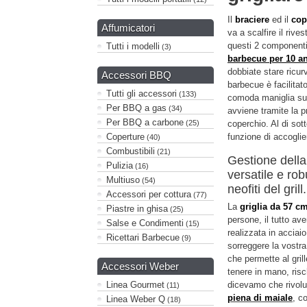
Il
braciere
ed il
cop
Affumicatori
va a scalfire il riv
questi 2 component
Tutti i modelli
(3)
barbecue per 10 a
dobbiate stare ricur
Accessori BBQ
barbecue è facilitat
Tutti gli accessori
(133)
comoda maniglia sul
Per BBQ a gas
(34)
avviene tramite la 
Per BBQ a carbone
(25)
coperchio. Al di sott
Coperture
funzione di accoglie
(40)
Combustibili
(21)
Gestione della 
Pulizia
(16)
versatile e ro
Multiuso
(54)
neofiti del grill.
Accessori per cottura
(77)
La
griglia da 57 c
Piastre in ghisa
(25)
persone, il tutto av
Salse e Condimenti
(15)
realizzata in accia
Ricettari Barbecue
(9)
sorreggere la vostra
che permette al grill
Accessori Weber
tenere in mano, ris
Linea Gourmet
dicevamo che rivoluz
(11)
piena di maiale
, c
Linea Weber Q
(18)