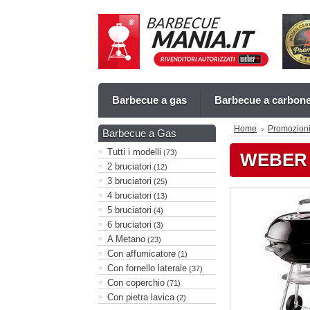
Barbecue a gas
Barbecue a carbon
Home
Promozion
Barbecue a Gas
Tutti i modelli
(73)
WEBER 
2 bruciatori
(12)
3 bruciatori
(25)
4 bruciatori
(13)
5 bruciatori
(4)
6 bruciatori
(3)
A Metano
(23)
Con affumicatore
(1)
Con fornello laterale
(37)
Con coperchio
(71)
Con pietra lavica
(2)