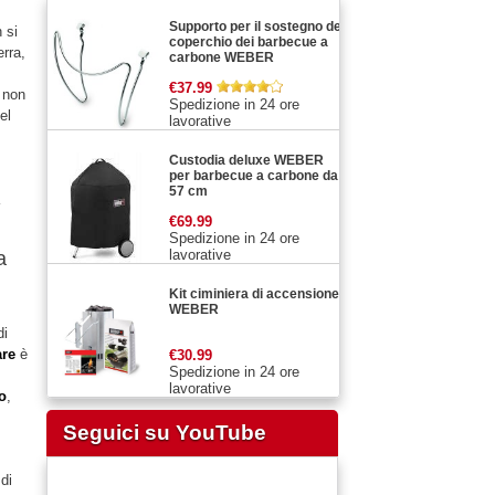
Supporto per il sostegno del
 si
coperchio dei barbecue a
erra,
carbone WEBER
€37.99
 non
Spedizione in 24 ore
el
lavorative
Custodia deluxe WEBER
per barbecue a carbone da
57 cm
€69.99
Spedizione in 24 ore
lavorative
a
Kit ciminiera di accensione
WEBER
di
are
è
€30.99
Spedizione in 24 ore
lavorative
o
,
Seguici su YouTube
di