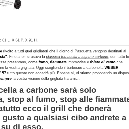
 61 L. X 61 P. X 91 H.
ne
rivolto a tutti quei grigliatori che il giorno di Pasquetta vengono destinati al
sta"
. Fino a ieri si usava la
classica fornacella a legna o carbone
, con tutte le
esse presentano, come
fumo
,
fiammate
improvvise e
folate di vento
che
are la vostra grigliata. Oggi scegliendo il barbecue a carbonella
WEBER
 57
tutto questo non accadrà più. Ebbene si, vi stiamo proponendo un dispos
sempre
la vostra visione della grigliata tra amici.
cella a carbone sarà solo
a, stop al fumo, stop alle fiammat
tutto ecco il grill che donerà
 gusto a qualsiasi cibo andrete a
 su di esso.