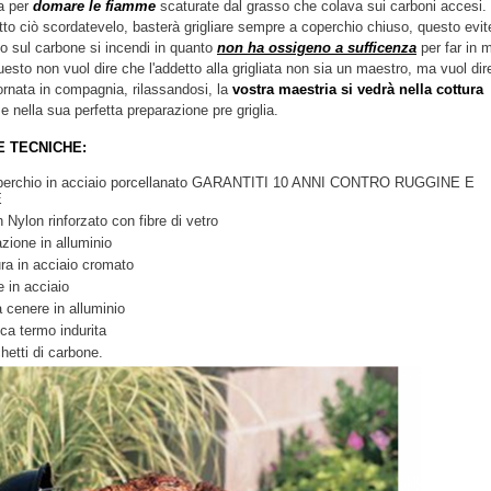
a per
domare le fiamme
scaturate dal grasso che colava sui carboni accesi.
tto ciò scordatevelo, basterà grigliare sempre a coperchio chiuso, questo evit
do sul carbone si incendi in quanto
non ha ossigeno a sufficenza
per far in 
sto non vuol dire che l'addetto alla grigliata non sia un maestro, ma vuol dir
ornata in compagnia, rilassandosi, la
vostra maestria si vedrà nella cottura
e nella sua perfetta preparazione pre griglia.
E TECNICHE:
operchio in acciaio porcellanato GARANTITI 10 ANNI CONTRO RUGGINE E
E
 Nylon rinforzato con fibre di vetro
azione in alluminio
ura in acciaio cromato
re in acciaio
 cenere in alluminio
ica termo indurita
hetti di carbone.