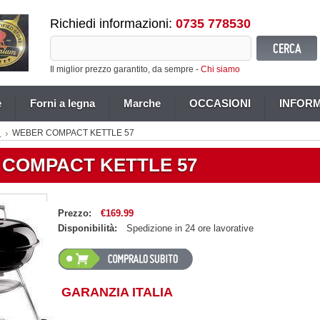
Richiedi informazioni:
0735 778530
Il miglior prezzo garantito, da sempre -
Chi siamo
e
Forni a legna
Marche
OCCASIONI
INFORM
i
WEBER COMPACT KETTLE 57
COMPACT KETTLE 57
Prezzo:
€169.99
Disponibilità:
Spedizione in 24 ore lavorative
GARANZIA ITALIA