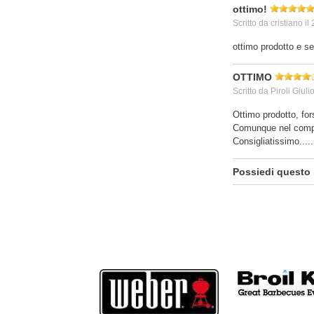
ottimo!
Scritto da
cristiano
il
ottimo prodotto e se
OTTIMO
Scritto da
Piroli Giuli
Ottimo prodotto, fo
Comunque nel comple
Consigliatissimo.....
Possiedi questo