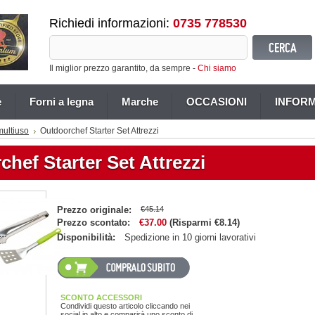
Richiedi informazioni:
0735 778530
Il miglior prezzo garantito, da sempre -
Chi siamo
e
Forni a legna
Marche
OCCASIONI
INFORM
multiuso
Outdoorchef Starter Set Attrezzi
hef Starter Set Attrezzi
Prezzo originale:
€45.14
Prezzo scontato:
€37.00
(Risparmi
€8.14
)
Disponibilità:
Spedizione in 10 giorni lavorativi
SCONTO ACCESSORI
Condividi questo articolo cliccando nei
social in alto e comparirà uno sconto di