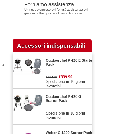
Forniamo assistenza
Un nostro operatore ti fornirà assistenza e ti
guiderà nell'acquisto del giusto barbecue
Accessori indispensabili
Outdoorchef P 420 E Starter
tte
Pack
€339.90
€364.80
Spedizione in 10 giorni
lavorativi
Outdoorchef P 420 G
Starter Pack
Spedizione in 10 giorni
lavorativi
Weber Q 1200 Starter Pack