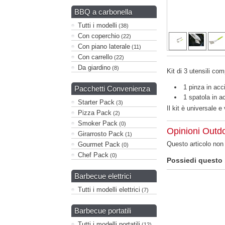
BBQ a carbonella
Tutti i modelli
(38)
Con coperchio
(22)
Con piano laterale
(11)
Con carrello
(22)
Da giardino
(8)
Kit di 3 utensili co
1 pinza in acc
Pacchetti Convenienza
1 spatola in ac
Starter Pack
(3)
Il kit è universale e
Pizza Pack
(2)
Smoker Pack
(0)
Opinioni Outdo
Girarrosto Pack
(1)
Questo articolo no
Gourmet Pack
(0)
Chef Pack
(0)
Possiedi questo
Barbecue elettrici
Tutti i modelli elettrici
(7)
Barbecue portatili
Tutti i modelli portatili
(12)