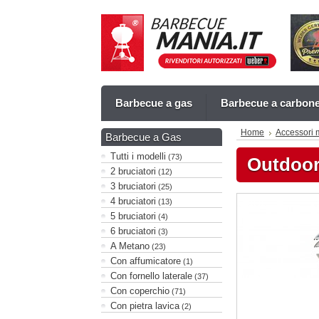
Barbecue a gas
Barbecue a carbon
Home
Accessori 
Barbecue a Gas
Tutti i modelli
(73)
Outdoorc
2 bruciatori
(12)
3 bruciatori
(25)
4 bruciatori
(13)
5 bruciatori
(4)
6 bruciatori
(3)
A Metano
(23)
Con affumicatore
(1)
Con fornello laterale
(37)
Con coperchio
(71)
Con pietra lavica
(2)