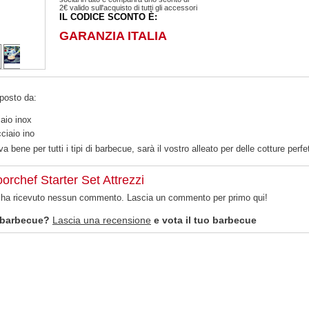
2€ valido sull'acquisto di tutti gli accessori
IL CODICE SCONTO È:
GARANZIA ITALIA
mposto da:
iaio inox
ciaio ino
 va bene per tutti i tipi di barbecue, sarà il vostro alleato per delle cotture perfe
orchef Starter Set Attrezzi
n ha ricevuto nessun commento. Lascia un commento per primo qui!
 barbecue?
Lascia una recensione
e vota il tuo barbecue