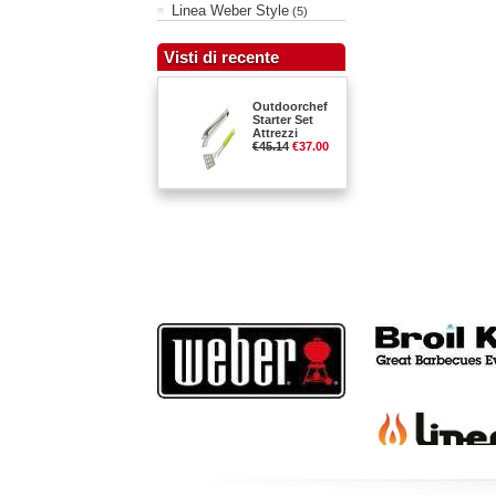
Linea Weber Style
(5)
Visti di recente
Outdoorchef
Starter Set
Attrezzi
€45.14
€37.00