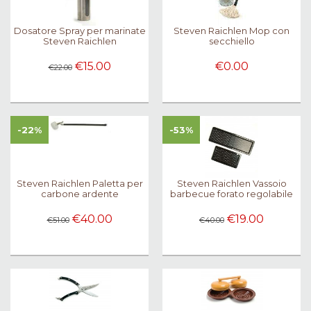
Dosatore Spray per marinate
Steven Raichlen Mop con
Steven Raichlen
secchiello
€15.00
€0.00
€22.00
-22%
-53%
Steven Raichlen Paletta per
Steven Raichlen Vassoio
carbone ardente
barbecue forato regolabile
€40.00
€19.00
€51.00
€40.00