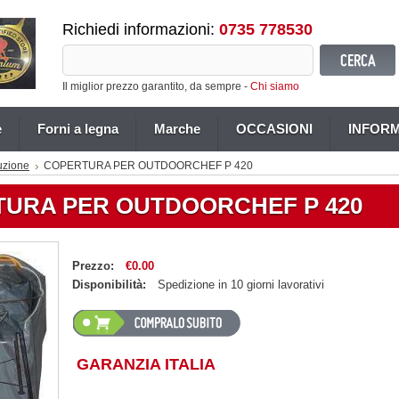
Richiedi informazioni:
0735 778530
Il miglior prezzo garantito, da sempre -
Chi siamo
e
Forni a legna
Marche
OCCASIONI
INFORM
uzione
COPERTURA PER OUTDOORCHEF P 420
URA PER OUTDOORCHEF P 420
Prezzo:
€0.00
Disponibilità:
Spedizione in 10 giorni lavorativi
GARANZIA ITALIA