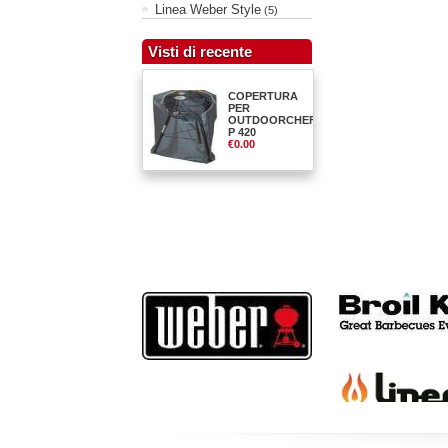
Linea Weber Style
(5)
Visti di recente
COPERTURA
PER
OUTDOORCHEF
P 420
€0.00