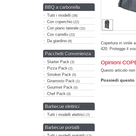
BBQ a carbonella
Tutti i modelli
(38)
Con coperchio
(22)
Con piano laterale
(11)
Con carrello
(22)
Da giardino
(8)
Copertura in vinile
420. Protegge il vos
Pacchetti Convenienza
Starter Pack
Opinioni C
(3)
Pizza Pack
(2)
Questo articolo no
Smoker Pack
(0)
Possiedi questo
Girarrosto Pack
(1)
Gourmet Pack
(0)
Chef Pack
(0)
Barbecue elettrici
Tutti i modelli elettrici
(7)
Barbecue portatili
Tutti i modelli portatili
(12)