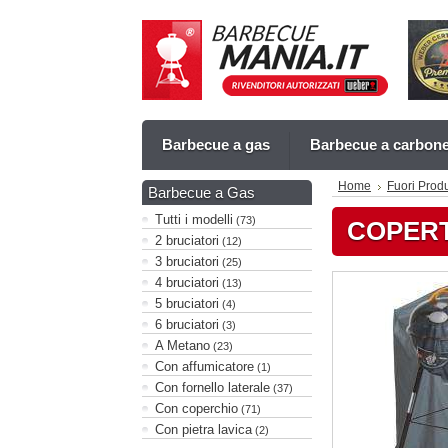
Barbecue a gas
Barbecue a carbon
Home
Fuori Prod
Barbecue a Gas
Tutti i modelli
(73)
COPERT
2 bruciatori
(12)
3 bruciatori
(25)
4 bruciatori
(13)
5 bruciatori
(4)
6 bruciatori
(3)
A Metano
(23)
Con affumicatore
(1)
Con fornello laterale
(37)
Con coperchio
(71)
Con pietra lavica
(2)