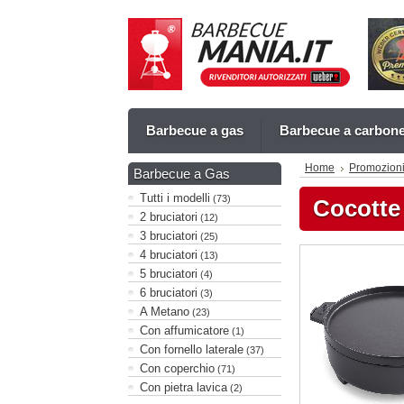
Barbecue a gas
Barbecue a carbon
Home
Promozion
Barbecue a Gas
Tutti i modelli
(73)
Cocotte
2 bruciatori
(12)
3 bruciatori
(25)
4 bruciatori
(13)
5 bruciatori
(4)
6 bruciatori
(3)
A Metano
(23)
Con affumicatore
(1)
Con fornello laterale
(37)
Con coperchio
(71)
Con pietra lavica
(2)