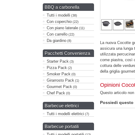
BBQ a carbonella
Tutti i modelli
(38)
Con coperchio
(22)
Con piano laterale
(11)
Con carrello
(22)
Da giardino
(8)
La nuova Cocotte go
assicura una lunga t
Pacchetti Convenienza
utilizzata percucina
come piastra, così c
Starter Pack
(3)
cottura delle verdure
Pizza Pack
(2)
della griglia gourme
Smoker Pack
(0)
Girarrosto Pack
(1)
Opinioni Coco
Gourmet Pack
(0)
Questo articolo no
Chef Pack
(0)
Possiedi questo
Barbecue elettrici
Tutti i modelli elettrici
(7)
Barbecue portatili
Tutti i modelli portatili
(12)