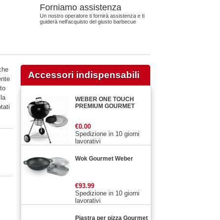
Forniamo assistenza
Un nostro operatore ti fornirà assistenza e ti
guiderà nell'acquisto del giusto barbecue
che
Accessori indispensabili
ente
to
la
WEBER ONE TOUCH
PREMIUM GOURMET
tati
€0.00
Spedizione in 10 giorni
lavorativi
Wok Gourmet Weber
€93.99
Spedizione in 10 giorni
lavorativi
Piastra per pizza Gourmet