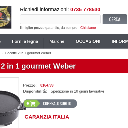
Richiedi informazioni:
0735 778530
Il miglior prezzo garantito, da sempre -
Chi siamo
e
Forni a legna
Marche
OCCASIONI
INFORM
i
Cocotte 2 in 1 gourmet Weber
 2 in 1 gourmet Weber
Prezzo:
€164.99
Disponibilità:
Spedizione in 10 giorni lavorativi
GARANZIA ITALIA