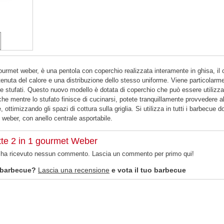
urmet weber, è una pentola con coperchio realizzata interamente in ghisa, il 
enuta del calore e una distribuzione dello stesso uniforme. Viene particolarm
re stufati. Questo nuovo modello è dotata di coperchio che può essere utilizza
he mentre lo stufato finisce di cucinarsi, potete tranquillamente provvedere al
, ottimizzando gli spazi di cottura sulla griglia. Si utilizza in tutti i barbecue do
t weber, con anello centrale asportabile.
tte 2 in 1 gourmet Weber
n ha ricevuto nessun commento. Lascia un commento per primo qui!
 barbecue?
Lascia una recensione
e vota il tuo barbecue