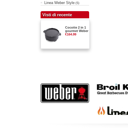
Linea Weber Style
(5)
Visti di recente
Cocotte 2 in 1
gourmet Weber
€164.99