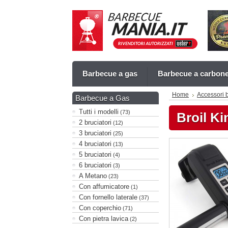
Barbecue a gas
Barbecue a carbon
Home
Accessori 
Barbecue a Gas
Tutti i modelli
(73)
Broil K
2 bruciatori
(12)
3 bruciatori
(25)
4 bruciatori
(13)
5 bruciatori
(4)
6 bruciatori
(3)
A Metano
(23)
Con affumicatore
(1)
Con fornello laterale
(37)
Con coperchio
(71)
Con pietra lavica
(2)