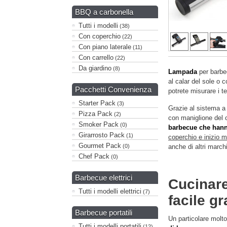
BBQ a carbonella
Tutti i modelli
(38)
Con coperchio
(22)
Con piano laterale
(11)
Con carrello
(22)
Da giardino
(8)
Lampada
per barbe
al calar del sole o 
Pacchetti Convenienza
potrete misurare i te
Starter Pack
(3)
Grazie al sistema 
Pizza Pack
(2)
con maniglione del 
Smoker Pack
(0)
barbecue che han
Girarrosto Pack
(1)
coperchio e inizio 
Gourmet Pack
(0)
anche di altri marchi
Chef Pack
(0)
Barbecue elettrici
Cucinare
Tutti i modelli elettrici
(7)
facile g
Barbecue portatili
Un particolare molto
Tutti i modelli portatili
(12)