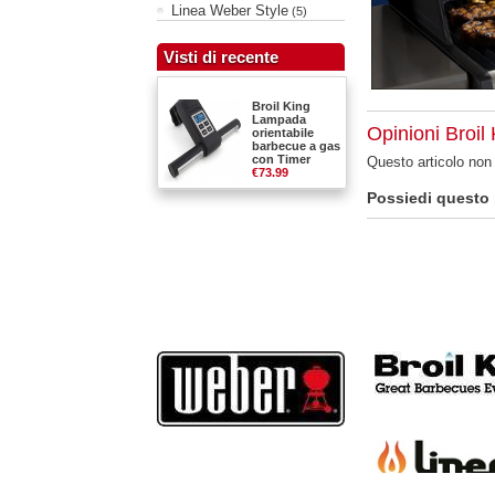
Linea Weber Style
(5)
Visti di recente
Broil King
Lampada
Opinioni Broil
orientabile
barbecue a gas
con Timer
Questo articolo no
€73.99
Possiedi questo