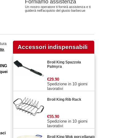
Forniamo assistenza
Un nostro operatore ti fornirà assistenza e ti
guiderà nell'acquisto del giusto barbecue
tura
Accessori indispensabili
ato
,
.
Broil King Spazzola
KING
Palmyra
 quei
€29.90
s
Spedizione in 10 giorni
lavorativi
Broil King Rib Rack
€55.90
Spedizione in 10 giorni
lavorativi
asci
Broil King Wok porcellanato