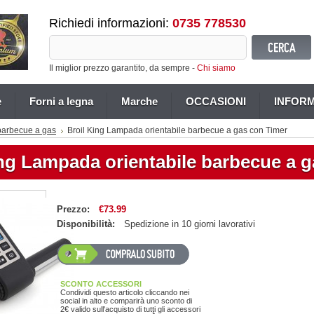
Richiedi informazioni:
0735 778530
Il miglior prezzo garantito, da sempre -
Chi siamo
e
Forni a legna
Marche
OCCASIONI
INFORM
barbecue a gas
Broil King Lampada orientabile barbecue a gas con Timer
ing Lampada orientabile barbecue a 
Prezzo:
€73.99
Disponibilità:
Spedizione in 10 giorni lavorativi
SCONTO ACCESSORI
Condividi questo articolo cliccando nei
social in alto e comparirà uno sconto di
2€ valido sull'acquisto di tutti gli accessori