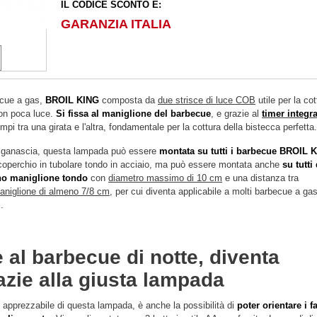
IL CODICE SCONTO È:
GARANZIA ITALIA
cue a gas,
BROIL KING
composta da
due strisce di luce COB
utile per la cot
con poca luce.
Si fissa al maniglione del barbecue
, e grazie al
timer integr
mpi tra una girata e l'altra, fondamentale per la cottura della bistecca perfetta
a ganascia, questa lampada può essere
montata su tutti i barbecue BROIL 
coperchio in tubolare tondo in acciaio, ma può essere montata anche
su tutti
no maniglione tondo
con
diametro massimo di 10 cm
e una distanza tra
maniglione di almeno 7/8 cm
, per cui diventa applicabile a molti barbecue a ga
.
 al barbecue di notte, diventa
razie alla giusta lampada
 apprezzabile di questa lampada, è anche la possibilità di
poter orientare i f