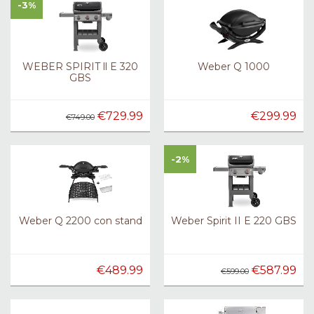
-3%
WEBER SPIRIT ll E 320
Weber Q 1000
GBS
€729.99
€299.99
€749.00
-2%
Weber Q 2200 con stand
Weber Spirit II E 220 GBS
€489.99
€587.99
€599.00